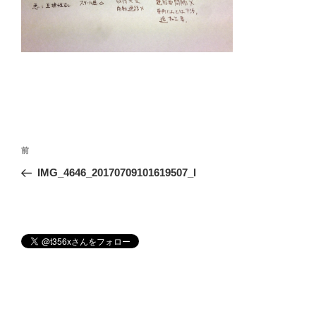
投
前
前
稿
の
IMG_4646_20170709101619507_l
ナ
投
ビ
稿
ゲ
ー
シ
ョ
ン