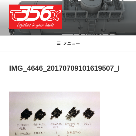
コ
ン
テ
ン
ツ
T356X
Logistics in your hands
へ
メニュー
ス
キ
ッ
IMG_4646_20170709101619507_l
プ