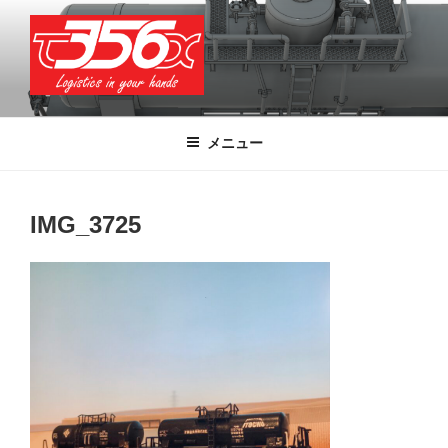
コ
ン
テ
ン
ツ
T356X
Logistics in your hands
へ
メニュー
ス
キ
ッ
IMG_3725
プ