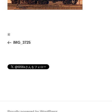
投
前
前
稿
の
IMG_3725
ナ
投
ビ
稿
ゲ
ー
シ
ョ
ン
Proudly powered by WordPress