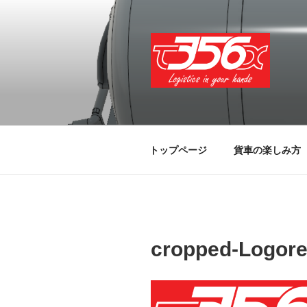
コ
ン
テ
ン
ツ
へ
T356X
Logistics in your hands
ス
キ
ッ
トップページ
貨車の楽しみ方
プ
cropped-Logore