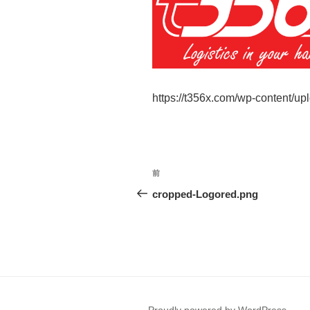
https://t356x.com/wp-content/u
投
前
前
稿
の
cropped-Logored.png
投
ナ
稿
ビ
ゲ
ー