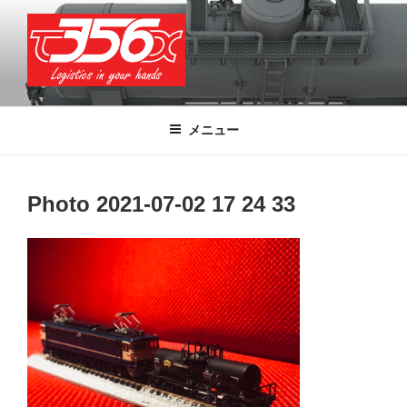
コ
ン
テ
ン
ツ
T356X
Logistics in your hands
へ
メニュー
ス
キ
ッ
Photo 2021-07-02 17 24 33
プ