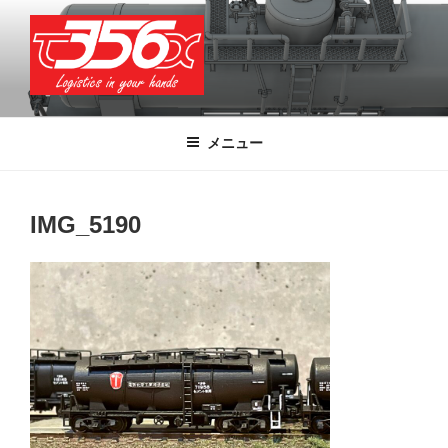
コ
ン
テ
ン
ツ
T356X
Logistics in your hands
へ
メニュー
ス
キ
ッ
IMG_5190
プ