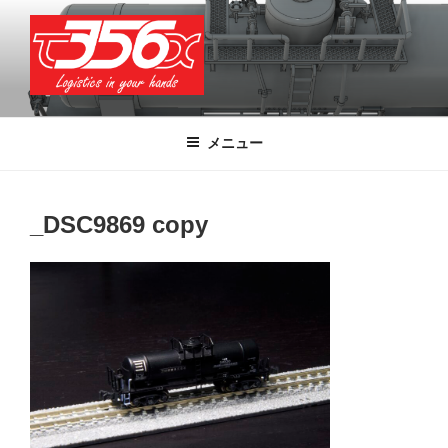
コ
ン
テ
ン
ツ
T356X
Logistics in your hands
へ
メニュー
ス
キ
ッ
_DSC9869 copy
プ