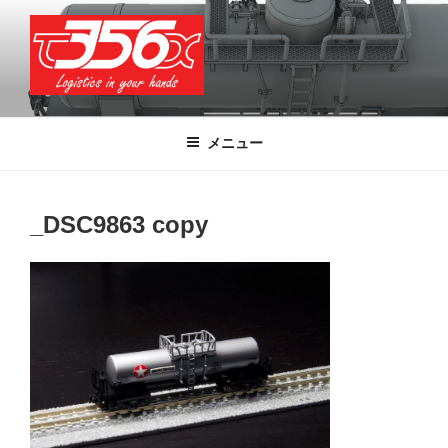
コ
ン
テ
ン
ツ
T356X
Logistics in your hands
へ
メニュー
ス
キ
ッ
_DSC9863 copy
プ