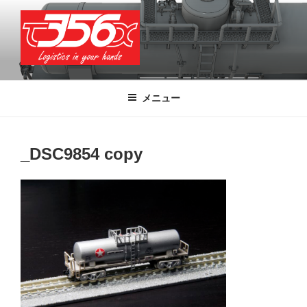
コ
ン
テ
ン
ツ
T356X
Logistics in your hands
へ
メニュー
ス
キ
ッ
_DSC9854 copy
プ