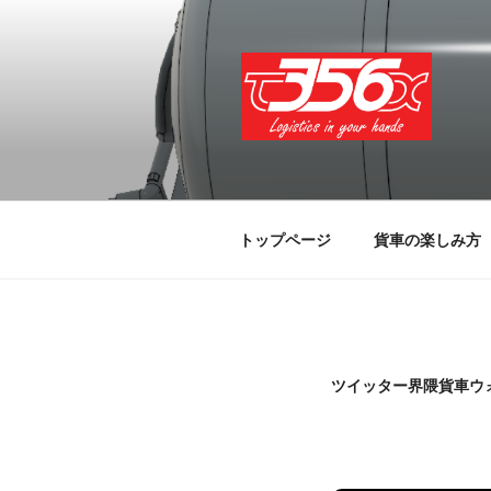
コ
ン
テ
ン
ツ
へ
T356X
Logistics in your hands
ス
キ
ッ
トップページ
貨車の楽しみ方
プ
ツイッター界隈貨車ウ